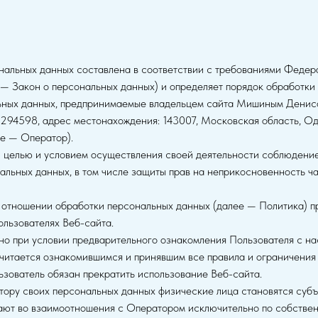
нальных данных составлена в соответствии с требованиями Федер
— Закон о персональных данных) и определяет порядок обработки
ьных данных, предпринимаемые владельцем сайта Мишиным Дени
98, адрес местонахождения: 143007, Московская область, Одинц
ее — Оператор).
й целью и условием осуществления своей деятельности соблюдение
альных данных, в том числе защиты прав на неприкосновенность ч
 отношении обработки персональных данных (далее — Политика) п
ользователях Веб-сайта.
но при условии предварительного ознакомления Пользователя с на
читается ознакомившимся и принявшим все правила и ограничения 
зователь обязан прекратить использование Веб-сайта.
тору своих персональных данных физические лица становятся суб
ают во взаимоотношения с Оператором исключительно по собствен