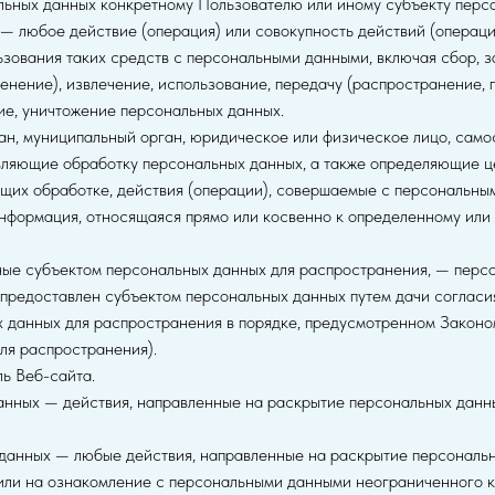
ьных данных конкретному Пользователю или иному субъекту перс
— любое действие (операция) или совокупность действий (операц
ьзования таких средств с персональными данными, включая сбор, з
енение), извлечение, использование, передачу (распространение, п
ие, уничтожение персональных данных.
ан, муниципальный орган, юридическое или физическое лицо, само
ляющие обработку персональных данных, а также определяющие ц
щих обработке, действия (операции), совершаемые с персональны
нформация, относящаяся прямо или косвенно к определенному или
ные субъектом персональных данных для распространения, — персо
 предоставлен субъектом персональных данных путем дачи согласи
 данных для распространения в порядке, предусмотренном Законо
ля распространения).
ль Веб-сайта.
анных — действия, направленные на раскрытие персональных данн
 данных — любые действия, направленные на раскрытие персональ
или на ознакомление с персональными данными неограниченного кр