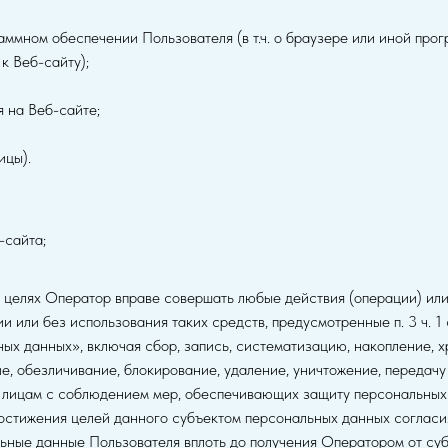
аммном обеспечении Пользователя (в т.ч. о браузере или иной про
к Веб-сайту);
 на Веб-сайте;
ицы).
-сайта;
е целях Оператор вправе совершать любые действия (операции) или
 или без использования таких средств, предусмотренные п. 3 ч. 1 
 данных», включая сбор, запись, систематизацию, накопление, х
е, обезличивание, блокирование, удаление, уничтожение, передачу
м лицам с соблюдением мер, обеспечивающих защиту персональных
достижения целей данного субъектом персональных данных согласи
ьные данные Пользователя вплоть до получения Оператором от су