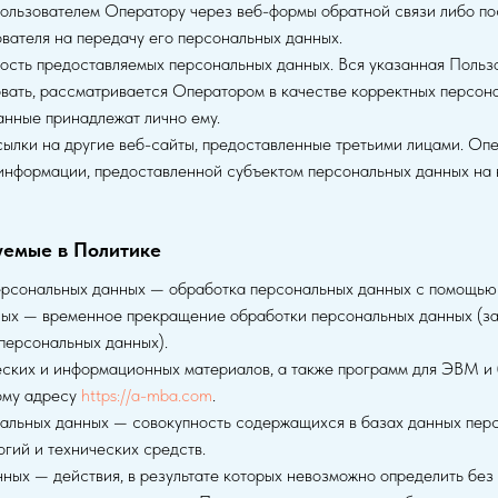
ользователем Оператору через веб-формы обратной связи либо по
ователя на передачу его персональных данных.
ность предоставляемых персональных данных. Вся указанная Поль
вать, рассматривается Оператором в качестве корректных персон
анные принадлежат лично ему.
сылки на другие веб-сайты, предоставленные третьими лицами. Опе
нформации, предоставленной субъектом персональных данных на ве
уемые в Политике
персональных данных — обработка персональных данных с помощью 
ных — временное прекращение обработки персональных данных (за
персональных данных).
еских и информационных материалов, а также программ для ЭВМ и
вому адресу
https://a-mba.com
.
альных данных — совокупность содержащихся в базах данных пер
гий и технических средств.
ных — действия, в результате которых невозможно определить без